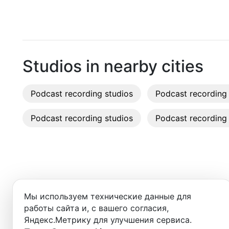
Moscow
Таганская
(
Кольцевая
)
Recordi
Saint Petersburg
Таганская
(
Таганско-Краснопресненская
)
Rent st
Novosibirsk
On-site
Studios in nearby cities
Yekaterinburg
Rent E
Podcast recording studios
Krasnoyarsk
Podcast recording 
Sound 
Kazan
Podcast recording studios
Podcast recording 
Photo 
Nizhny Novgorod
Krasnodar
Chelyabinsk
Добро пожаловать в ката
Мы используем технические данные для
Здесь вы найдёте:
Sochi
работы сайта и, с вашего согласия,
Яндекс.Метрику для улучшения сервиса.
Samara
- студии для записи подкастов,