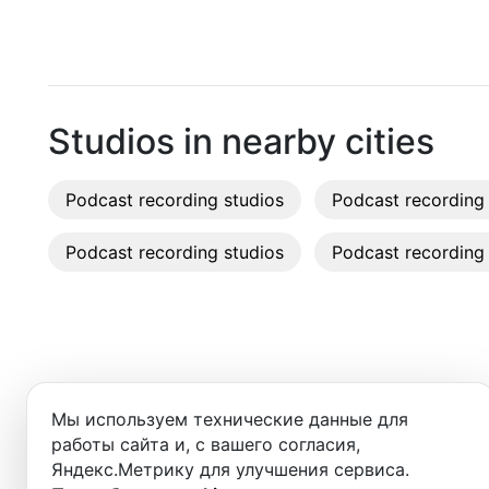
Moscow
Таганская
(
Кольцевая
)
Recordi
Saint Petersburg
Таганская
(
Таганско-Краснопресненская
)
Rent st
Novosibirsk
On-site
Studios in nearby cities
Yekaterinburg
Rent E
Podcast recording studios
Krasnoyarsk
Podcast recording 
Sound 
Kazan
Podcast recording studios
Podcast recording 
Photo 
Nizhny Novgorod
Krasnodar
Chelyabinsk
Добро пожаловать в ката
Мы используем технические данные для
Здесь вы найдёте:
Sochi
работы сайта и, с вашего согласия,
Яндекс.Метрику для улучшения сервиса.
Samara
- студии для записи подкастов,