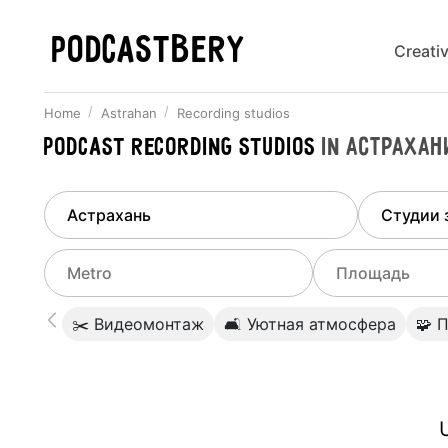
PODCASTBERY
Creati
Home
Astrahan
Recording studios
Podcast recording studios
in
Астрахан
Finded
1
city
Select di
Astrahan
All stu
Select metro
Select a range o
✂️ Видеомонтаж
🛋 Уютная атмосфера
🧩 
Podcas
Select city
0
Do not specify
Webina
Do not specify
Марксистская
(
Калининская
)
U