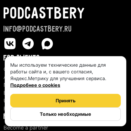
PODCASTBERY
info@podcastbery.ru
FOR CLIENTS
Мы используем технические данные для
Creative Studios
работы сайта и, с вашего согласия,
About us
Яндекс.Метрику для улучшения сервиса.
New Podcasts
Подробнее о cookies
Blog
User agreement
Принять
Reviews
Только необходимые
FOR PARTNERS
Become a partner