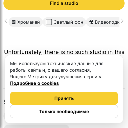
Find a studio
🟩 Хромакей
⬜️ Светлый фон
🎥 Видеоподкаст
Unfortunately, there is no such studio in this
city.
Мы используем технические данные для
работы сайта и, с вашего согласия,
Яндекс.Метрику для улучшения сервиса.
Подробнее о cookies
Принять
Studios in nearby cities
Только необходимые
Podcast recording studios