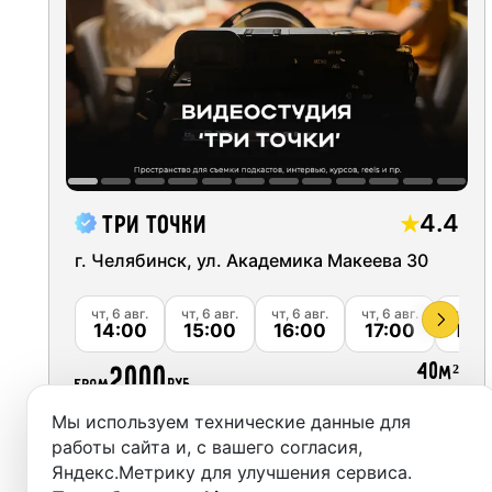
Moscow
Recordi
Saint Petersburg
Rent st
Novosibirsk
On-site
Yekaterinburg
Rent E
Krasnoyarsk
Sound 
4.4
Три точки
Kazan
г. Челябинск, ул. Академика Макеева 30
Photo 
Nizhny Novgorod
чт, 6 авг.
чт, 6 авг.
чт, 6 авг.
чт, 6 авг.
чт, 6 а
14:00
15:00
16:00
17:00
18:
Krasnodar
40
2000
м²
from
руб.
Chelyabinsk
Мы используем технические данные для
Sochi
Забронировать
работы сайта и, с вашего согласия,
Яндекс.Метрику для улучшения сервиса.
Samara