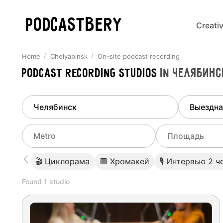
PODCASTBERY
Creati
Home
Chelyabinsk
On-site podcast recording
Podcast recording studios
in
Челябинс
Finded
1
city
Select di
Chelyabinsk
All stu
Select metro
Select a range o
🎬 Циклорама
🟩 Хромакей
🎙 Интервью 2 ч
Podcas
Select city
0
Found
1
studio
Do not specify
Webina
Do not specify