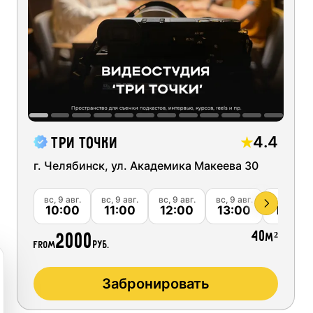
Ск
ng short videos for social networks
03
04
05
06
Ск
udios
10
11
12
13
Ск
 podcast recording
17
18
19
20
Ск
quipment
Ск
recording
24
25
26
27
4.4
Три точки
Ск
studios
г. Челябинск, ул. Академика Макеева 30
31
01
02
03
Ск
вг.
вс, 9 авг.
вс, 9 авг.
вс, 9 авг.
вс, 9 авг.
вс, 9 авг.
00
10:00
11:00
12:00
13:00
14:00
Ск
40
2000
м²
from
руб.
Ск
Забронировать