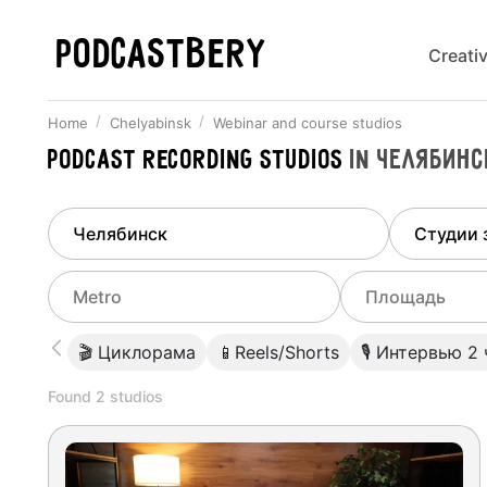
PODCASTBERY
Creati
Home
Chelyabinsk
Webinar and course studios
Podcast recording studios
in
Челябинс
Finded
1
city
Select di
Chelyabinsk
All stu
Select metro
Select a range o
🎬 Циклорама
📱Reels/Shorts
🎙 Интервью 2
Podcas
Select city
0
Found
2
studios
Do not specify
Webina
Do not specify