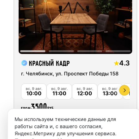
Moscow
Recordi
Saint Petersburg
Rent st
Novosibirsk
On-site
Yekaterinburg
Rent E
Krasnoyarsk
Sound 
4.3
Красный кадр
Kazan
г. Челябинск, ул. Проспект Победы 158
Photo 
Nizhny Novgorod
вс, 9 авг.
вс, 9 авг.
вс, 9 авг.
вс, 9 авг.
вс, 9 а
10:00
11:00
12:00
13:00
14:
Krasnodar
3500
from
руб.
Chelyabinsk
Мы используем технические данные для
Sochi
Забронировать
работы сайта и, с вашего согласия,
Яндекс.Метрику для улучшения сервиса.
Samara