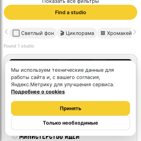
Показать все фильтры
Find a studio
⬜️ Светлый фон
🎬 Циклорама
🟩 Хромакей

Found
1
studio
Мы используем технические данные для
работы сайта и, с вашего согласия,
Яндекс.Метрику для улучшения сервиса.
Подробнее о cookies
Принять
Только необходимые
Министерство идей