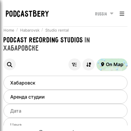
PODCASTBERY
Russia
Home
Habarovsk
Studio rental
Podcast recording studios
in
Хабаровске
On Map