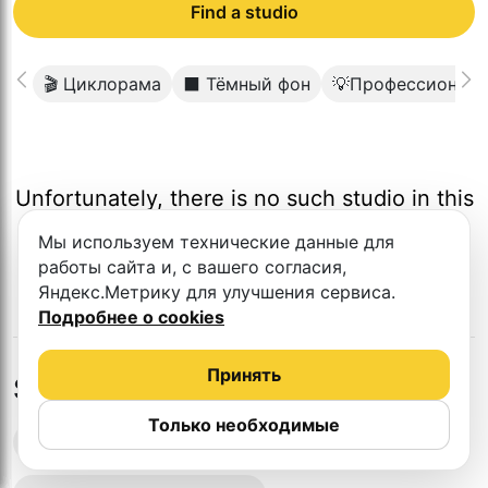
Find a studio
🎬 Циклорама
⬛️ Тёмный фон
💡Профессиональ
Unfortunately, there is no such studio in this
city.
Мы используем технические данные для
работы сайта и, с вашего согласия,
Яндекс.Метрику для улучшения сервиса.
Подробнее о cookies
Принять
Studios in nearby cities
Только необходимые
Podcast recording studios