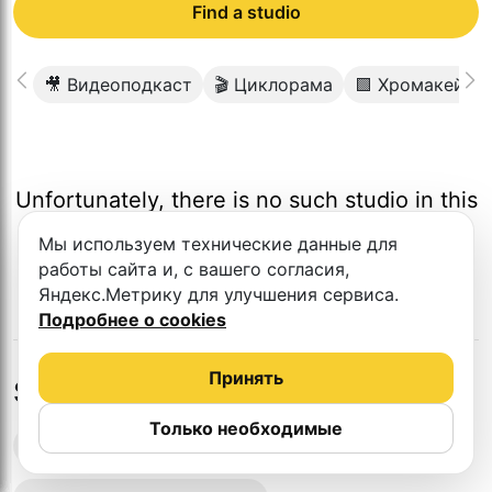
Find a studio
🎥 Видеоподкаст
🎬 Циклорама
🟩 Хромакей
Unfortunately, there is no such studio in this
city.
Мы используем технические данные для
работы сайта и, с вашего согласия,
Яндекс.Метрику для улучшения сервиса.
Подробнее о cookies
Принять
Studios in nearby cities
Только необходимые
Podcast recording studios