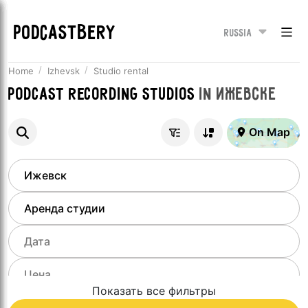
PODCASTBERY
Russia
Home
Izhevsk
Studio rental
Podcast recording studios
in
Ижевске
On Map
Показать все фильтры