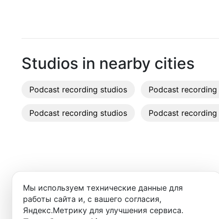
Moscow
Recordi
Saint Petersburg
Rent st
Novosibirsk
On-site
Studios in nearby cities
Yekaterinburg
Rent E
Podcast recording studios
Krasnoyarsk
Podcast recording 
Sound 
Kazan
Podcast recording studios
Podcast recording 
Photo 
Nizhny Novgorod
Krasnodar
Chelyabinsk
Добро пожаловать в ката
Мы используем технические данные для
Здесь вы найдёте:
Sochi
работы сайта и, с вашего согласия,
Яндекс.Метрику для улучшения сервиса.
Samara
- студии для записи подкастов,