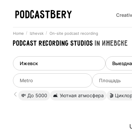
PODCASTBERY
Creati
Home
Izhevsk
On-site podcast recording
Podcast recording studios
in
Ижевске
Finded
1
city
Select di
Izhevsk
All stu
Select metro
Select a range o
💸 До 5000
🛋 Уютная атмосфера
🎬 Цикло
Podcas
Select city
0
Do not specify
Webina
Do not specify
U