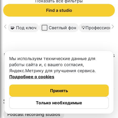
Показать все фильтры
Find a studio
🧩 Под ключ
⬜️ Светлый фон
💡Профессионал
Unfortunately, there is no such studio in this
Мы используем технические данные для
city.
работы сайта и, с вашего согласия,
Яндекс.Метрику для улучшения сервиса.
Подробнее о cookies
Принять
Studios in nearby cities
Только необходимые
Podcast recording studios