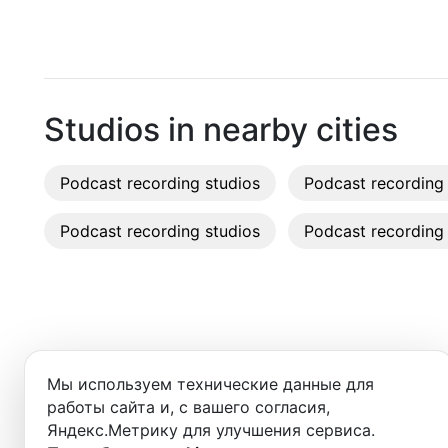
Moscow
Recordi
Saint Petersburg
Rent st
Novosibirsk
On-site
Studios in nearby cities
Yekaterinburg
Rent E
Podcast recording studios
Krasnoyarsk
Podcast recording 
Sound 
Kazan
Podcast recording studios
Podcast recording 
Photo 
Nizhny Novgorod
Krasnodar
Chelyabinsk
Добро пожаловать в ката
Мы используем технические данные для
Здесь вы найдёте:
Sochi
работы сайта и, с вашего согласия,
Яндекс.Метрику для улучшения сервиса.
Samara
- студии для записи подкастов,