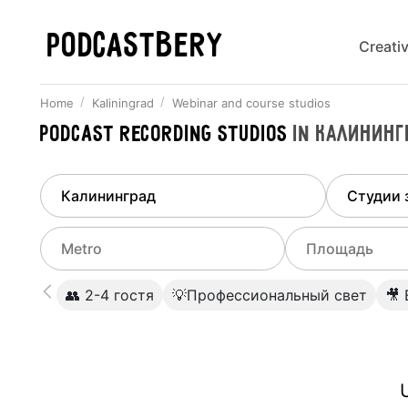
PODCASTBERY
Creati
Home
Kaliningrad
Webinar and course studios
Podcast recording studios
in
Калининг
Finded
1
city
Select di
Kaliningrad
All stu
Select metro
Select a range o
👥 2-4 гостя
💡Профессиональный свет
🎥
Podcas
Select city
0
Do not specify
Webina
Do not specify
U