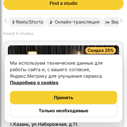
Find a studio
📱Reels/Shorts
📡 Онлайн-трансляция
✂️ Видео
Found
5
studios
Скидка 25%
Мы используем технические данные для
работы сайта и, с вашего согласия,
Яндекс.Метрику для улучшения сервиса.
Подробнее о cookies
Принять
Только необходимые
5.0
Идель Студио
г.Казань, ул.Набережная, д.11.