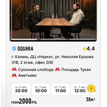
Ск
ng short videos for social networks
03
04
05
06
Ск
udios
10
11
12
13
Ск
 podcast recording
17
18
19
20
Ск
quipment
Ск
recording
24
25
26
27
4.4
QQSHKA
Ск
studios
г. Казань, ДЦ «Наука», ул. Николая Ершова
31
01
02
03
31В, 2 этаж, офис 206
Ск
Суконная слобода
Площадь Тукая
Аметьево
Ск
Ск
вг.
чт, 6 авг.
пт, 7 авг.
пт, 7 авг.
пт, 7 авг.
пт, 7 авг.
00
20:00
10:00
11:00
12:00
13:00
30
2000
м²
from
руб.