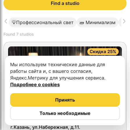
Find a studio
💡Профессиональный свет
🧱 Минимализм
🟩 
Found
7
studios
Скидка 25%
Мы используем технические данные для
работы сайта и, с вашего согласия,
Яндекс.Метрику для улучшения сервиса.
Подробнее о cookies
Принять
Только необходимые
5.0
Идель Студио
г.Казань, ул.Набережная, д.11.