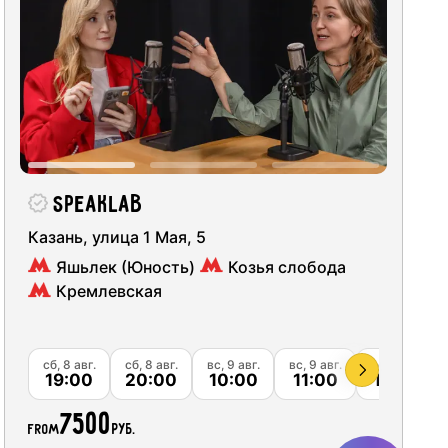
идка 5%
07
09
08
идка 10%
14
15
16
идка 15%
21
22
23
идка 20%
идка 25%
28
29
30
SpeakLab
идка 30%
Казань, улица 1 Мая, 5
04
05
06
Яшьлек (Юность)
Козья слобода
идка 40%
Кремлевская
идка 45%
идка 50%
сб, 8 авг.
сб, 8 авг.
вс, 9 авг.
вс, 9 авг.
вс, 9 авг.
19:00
20:00
10:00
11:00
12:00
7500
from
руб.