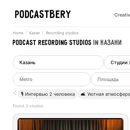
PODCASTBERY
Creati
Home
Kazan
Recording studios
Podcast recording studios
in
Казани
Finded
1
city
Select di
Kazan
All stu
Select metro
Select a range o
🎙 Интервью 2 человека
🛋 Уютная атмосфер
Podcas
Select city
0
Found
3
studios
Do not specify
Webina
Do not specify
Авиастроительная
(
Центральная
)