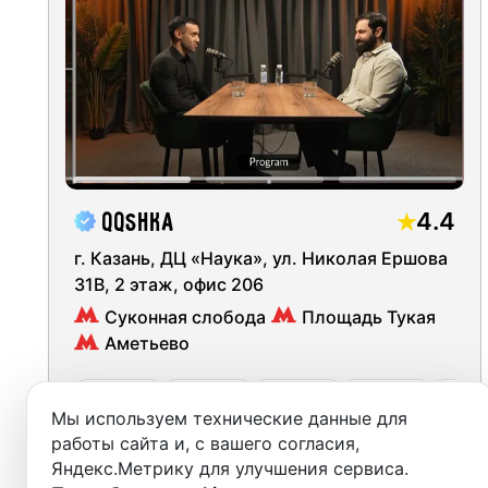
Moscow
Аметьево
(
Центральная
)
Recordi
Saint Petersburg
Горки
(
Центральная
)
Rent st
Novosibirsk
Козья слобода
(
Центральная
)
On-site
Yekaterinburg
Кремлевская
(
Центральная
)
Rent E
Krasnoyarsk
Площадь Тукая
(
Центральная
)
Sound 
4.4
QQSHKA
Kazan
Северный вокзал
(
Центральная
)
г. Казань, ДЦ «Наука», ул. Николая Ершова
Photo 
31В, 2 этаж, офис 206
Nizhny Novgorod
Суконная слобода
(
Центральная
)
Суконная слобода
Площадь Тукая
Krasnodar
Аметьево
Яшьлек (Юность)
(
Центральная
)
Chelyabinsk
сб, 8 авг.
сб, 8 авг.
вс, 9 авг.
вс, 9 авг.
вс, 9 а
19:00
20:00
10:00
11:00
12:
Мы используем технические данные для
Sochi
работы сайта и, с вашего согласия,
30
2000
м²
Яндекс.Метрику для улучшения сервиса.
from
руб.
Samara