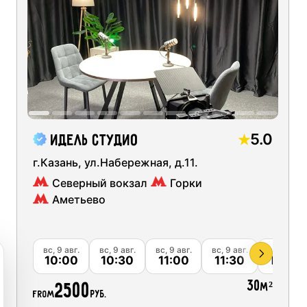
Ск
ng short videos for social networks
03
04
05
06
Ск
udios
10
11
12
13
Ск
 podcast recording
17
18
19
20
Ск
quipment
Ск
recording
24
25
26
27
5.0
Идель Студио
Ск
studios
г.Казань, ул.Набережная, д.11.
31
01
02
03
Северный вокзал
Горки
Ск
Аметьево
Ск
Ск
вг.
вс, 9 авг.
вс, 9 авг.
вс, 9 авг.
вс, 9 авг.
вс, 9 авг.
00
10:00
10:30
11:00
11:30
12:00
30
2500
м²
from
руб.