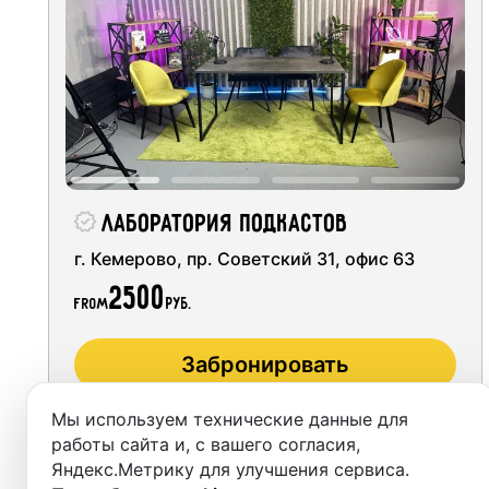
Moscow
Recordi
Saint Petersburg
Rent st
Novosibirsk
On-site
Yekaterinburg
Rent E
Krasnoyarsk
Sound 
Лаборатория подкастов
Kazan
г. Кемерово, пр. Советский 31, офис 63
Photo 
2500
Nizhny Novgorod
from
руб.
Krasnodar
Забронировать
Chelyabinsk
Мы используем технические данные для
Sochi
работы сайта и, с вашего согласия,
Яндекс.Метрику для улучшения сервиса.
Samara