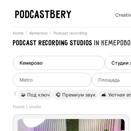
PODCASTBERY
Creati
Home
Kemerovo
Podcast recording
Podcast recording studios
in
Кемерово
Finded
1
city
Select di
Kemerovo
All stu
Select metro
Select a range o
🧩 Под ключ
🎧 Премиум звук
🛋 Уютная а
Podcas
Select city
0
Found
1
studio
Do not specify
Webina
Do not specify