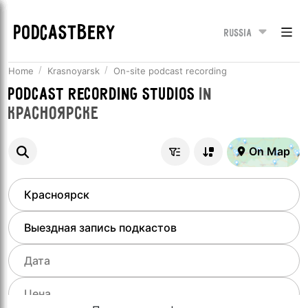
PODCASTBERY
Russia
Home
Krasnoyarsk
On-site podcast recording
Podcast recording studios
in
Красноярске
On Map