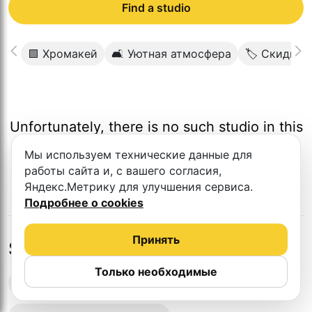
Find a studio
🟩 Хромакей
🛋 Уютная атмосфера
🏷 Скидка
Unfortunately, there is no such studio in this
city.
Мы используем технические данные для
работы сайта и, с вашего согласия,
Яндекс.Метрику для улучшения сервиса.
Подробнее о cookies
Принять
Studios in nearby cities
Только необходимые
Podcast recording studios