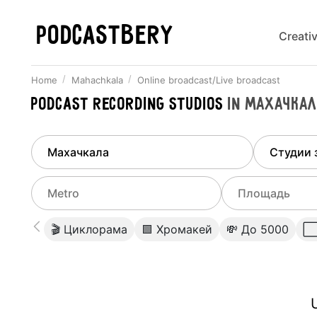
PODCASTBERY
Creati
Home
Mahachkala
Online broadcast/Live broadcast
Podcast recording studios
in
Махачкал
Finded
1
city
Select di
Mahachkala
All stu
Select metro
Select a range o
🎬 Циклорама
🟩 Хромакей
💸 До 5000
⬜️
Podcas
Select city
0
Do not specify
Webina
Do not specify
U