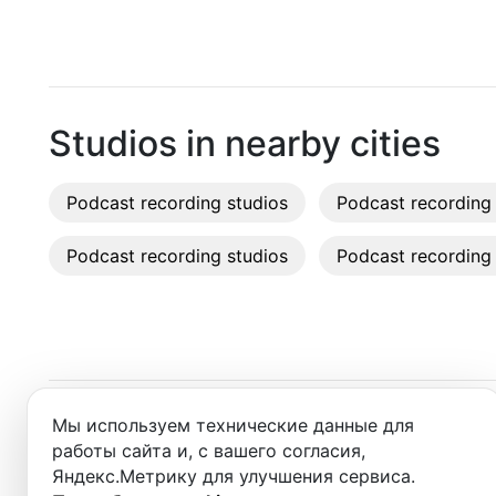
Moscow
Recordi
Saint Petersburg
Rent st
Novosibirsk
On-site
Studios in nearby cities
Yekaterinburg
Rent E
Podcast recording studios
Krasnoyarsk
Podcast recording 
Sound 
Kazan
Podcast recording studios
Podcast recording 
Photo 
Nizhny Novgorod
Krasnodar
Chelyabinsk
Мы используем технические данные для
Studios in nearby cities
Sochi
работы сайта и, с вашего согласия,
Яндекс.Метрику для улучшения сервиса.
Samara