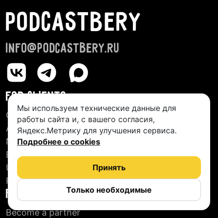
PODCASTBERY
info@podcastbery.ru
FOR CLIENTS
Мы используем технические данные для
Creative Studios
работы сайта и, с вашего согласия,
About us
Яндекс.Метрику для улучшения сервиса.
New Podcasts
Подробнее о cookies
Blog
User agreement
Принять
Reviews
Только необходимые
FOR PARTNERS
Become a partner