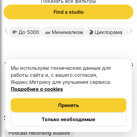
Показать все фильтры
Find a studio
💸 До 5000
🧱 Минимализм
🎬 Циклорама
🧩 
Unfortunately, there is no such studio in this
Мы используем технические данные для
city.
работы сайта и, с вашего согласия,
Яндекс.Метрику для улучшения сервиса.
Подробнее о cookies
Принять
Studios in nearby cities
Только необходимые
Podcast recording studios