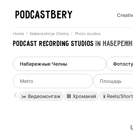
PODCASTBERY
Creati
Home
Naberezhnye Chelny
Photo studios
Podcast recording studios
in
Набережн
Finded
1
city
Select di
Naberezhnye Chelny
All stu
Select metro
Select a range o
✂️ Видеомонтаж
🟩 Хромакей
📱Reels/Short
Podcas
Select city
0
Do not specify
Webina
Do not specify
U