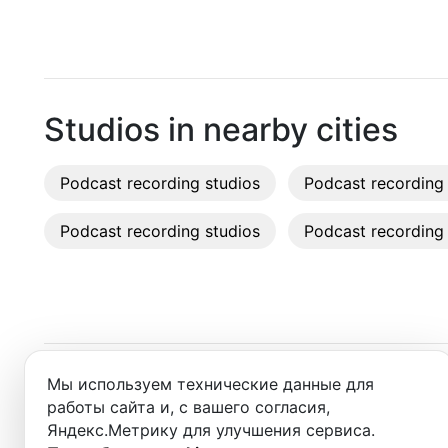
Moscow
Recordi
Saint Petersburg
Rent st
Novosibirsk
On-site
Studios in nearby cities
Yekaterinburg
Rent E
Podcast recording studios
Krasnoyarsk
Podcast recording 
Sound 
Kazan
Podcast recording studios
Podcast recording 
Photo 
Nizhny Novgorod
Krasnodar
Chelyabinsk
Мы используем технические данные для
Studios in nearby cities
Sochi
работы сайта и, с вашего согласия,
Яндекс.Метрику для улучшения сервиса.
Samara