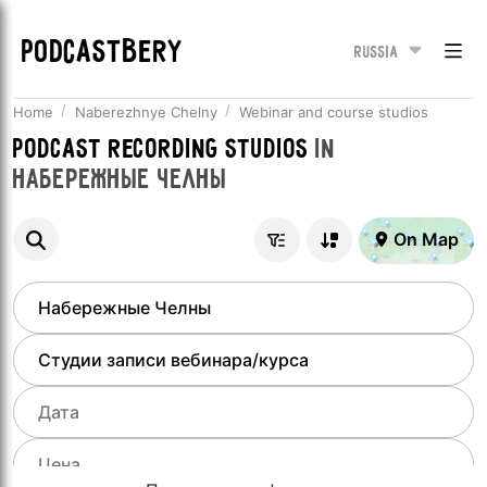
PODCASTBERY
Russia
Home
Naberezhnye Chelny
Webinar and course studios
Podcast recording studios
in
Набережные Челны
On Map