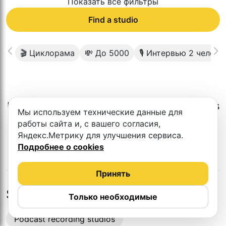
Показать все фильтры
Find a studio
🎬 Циклорама
💸 До 5000
🎙 Интервью 2 челове
Unfortunately, there is no such studio in this
Мы используем технические данные для
city.
работы сайта и, с вашего согласия,
Яндекс.Метрику для улучшения сервиса.
Подробнее о cookies
Принять
Studios in nearby cities
Только необходимые
Podcast recording studios