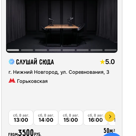
идка 5%
07
09
08
идка 10%
14
15
16
идка 15%
21
22
23
идка 20%
идка 25%
28
29
30
5.0
Слушай сюда
идка 30%
г. Нижний Новгород, ул. Соревнования, 3
04
05
06
Горьковская
идка 40%
идка 45%
идка 50%
сб, 8 авг.
сб, 8 авг.
сб, 8 авг.
сб, 8 авг.
сб, 8 авг.
13:00
14:00
15:00
16:00
17:00
50
3500
м²
from
руб.