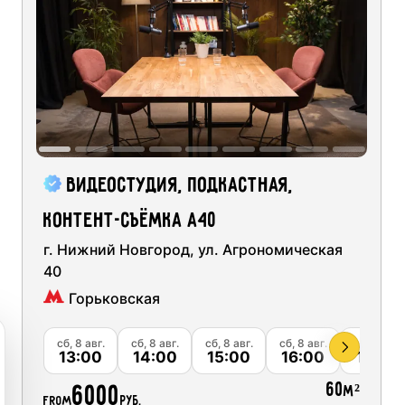
Ск
ng short videos for social networks
03
04
05
06
Ск
udios
10
11
12
13
Ск
 podcast recording
17
18
19
20
Ск
quipment
Ск
recording
24
25
26
27
Видеостудия, подкастная,
Ск
studios
контент-съёмка А40
31
01
02
03
Ск
г. Нижний Новгород, ул. Агрономическая
40
Ск
Горьковская
Ск
вг.
сб, 8 авг.
сб, 8 авг.
сб, 8 авг.
сб, 8 авг.
сб, 8 авг.
00
13:00
14:00
15:00
16:00
17:00
60
6000
м²
from
руб.