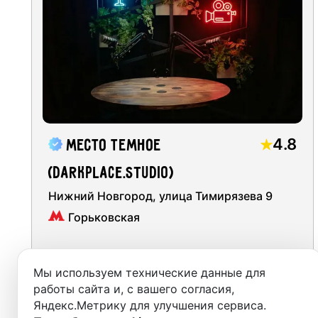
Moscow
Московская
(
Автозаводская
)
Recordi
Saint Petersburg
Московская
(
Сормовско-Мещерская
)
Rent st
Novosibirsk
Стрелка
(
Сормовско-Мещерская
)
On-site
Yekaterinburg
Rent E
Krasnoyarsk
Sound 
4.8
Место Темное
Kazan
Photo 
(DarkPlace.Studio)
Nizhny Novgorod
Нижний Новгород, улица Тимирязева 9
Горьковская
Krasnodar
Chelyabinsk
сб, 8 авг.
сб, 8 авг.
сб, 8 авг.
сб, 8 авг.
сб, 8 а
Мы используем технические данные для
13:00
14:00
15:00
16:00
17:
Sochi
работы сайта и, с вашего согласия,
Яндекс.Метрику для улучшения сервиса.
32
5000
м²
from
руб.
Samara