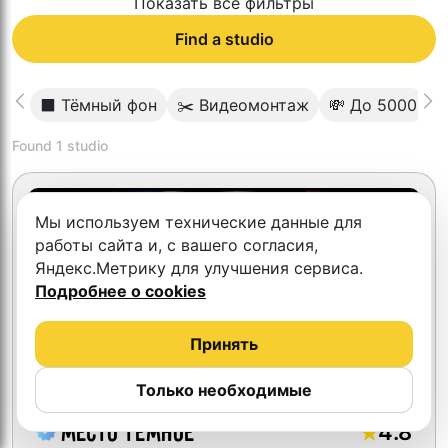
Показать все фильтры
Find a studio
⬛️ Тёмный фон
✂️ Видеомонтаж
💸 До 5000

Found
1
studio
Скидка 10%
Мы используем технические данные для
работы сайта и, с вашего согласия,
Яндекс.Метрику для улучшения сервиса.
Подробнее о cookies
Принять
Только необходимые
4.8
Место Темное