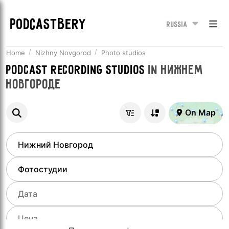
PODCASTBERY
Russia
Home
Nizhny Novgorod
Photo studios
Podcast recording studios
in
Нижнем
Новгороде
On Map