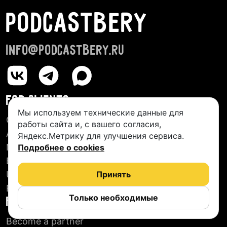
PODCASTBERY
info@podcastbery.ru
FOR CLIENTS
Мы используем технические данные для
Creative Studios
работы сайта и, с вашего согласия,
About us
Яндекс.Метрику для улучшения сервиса.
New Podcasts
Подробнее о cookies
Blog
User agreement
Принять
Reviews
Только необходимые
FOR PARTNERS
Become a partner