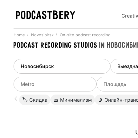
PODCASTBERY
Creati
Home
Novosibirsk
On-site podcast recording
Podcast recording studios
in
Новосиби
Finded
1
city
Select di
Novosibirsk
All stu
Select metro
Select a range o
🏷 Скидка
🧱 Минимализм
📡 Онлайн-тран
Podcas
Select city
0
Do not specify
Webina
Do not specify
Березовая роща
(
Дзержинская
)
U