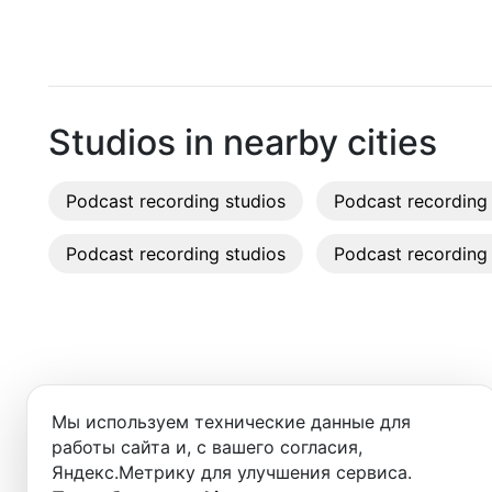
Moscow
Гагаринская
(
Ленинская
)
Recordi
Saint Petersburg
Заельцовская
(
Ленинская
)
Rent st
Novosibirsk
Золотая нива
(
Дзержинская
)
On-site
Studios in nearby cities
Yekaterinburg
Золотая нива
(
)
Rent E
Podcast recording studios
Krasnoyarsk
Podcast recording 
Красный проспект
(
Ленинская
)
Sound 
Kazan
Маршала Покрышкина
(
Дзержинская
)
Podcast recording studios
Podcast recording 
Photo 
Nizhny Novgorod
Октябрьская
(
Ленинская
)
Krasnodar
Октябрьская
(
)
Chelyabinsk
Добро пожаловать в ката
Пл. Гарина-Михайловского
(
Дзержинская
)
Мы используем технические данные для
Здесь вы найдёте:
Sochi
Площадь Ленина
(
Ленинская
)
работы сайта и, с вашего согласия,
Яндекс.Метрику для улучшения сервиса.
Samara
- студии для записи подкастов,