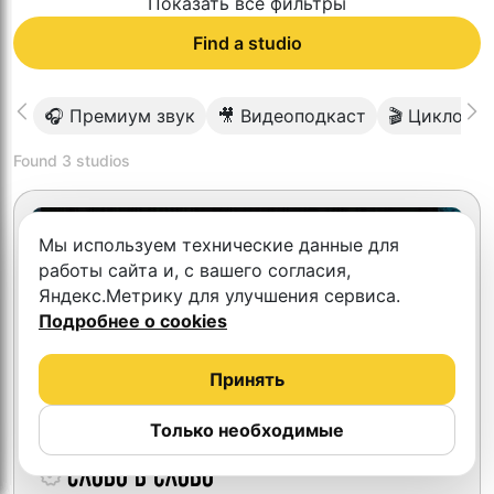
Показать все фильтры
Find a studio
🎧 Премиум звук
🎥 Видеоподкаст
🎬 Циклора
Found
3
studios
Мы используем технические данные для
работы сайта и, с вашего согласия,
Яндекс.Метрику для улучшения сервиса.
Подробнее о cookies
Принять
Только необходимые
Слово в слово