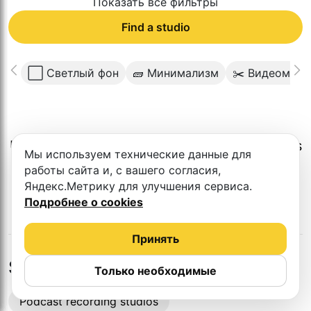
Показать все фильтры
Find a studio
⬜️ Светлый фон
🧱 Минимализм
✂️ Видеомон
Unfortunately, there is no such studio in this
Мы используем технические данные для
city.
работы сайта и, с вашего согласия,
Яндекс.Метрику для улучшения сервиса.
Подробнее о cookies
Принять
Studios in nearby cities
Только необходимые
Podcast recording studios