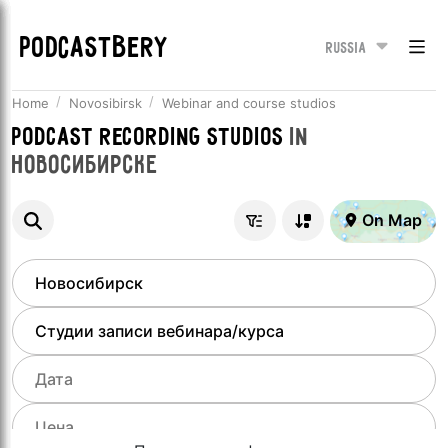
PODCASTBERY
Russia
Home
Novosibirsk
Webinar and course studios
Podcast recording studios
in
Новосибирске
On Map