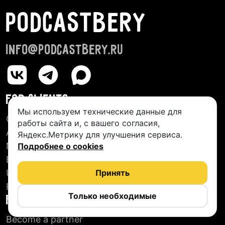
PODCASTBERY
info@podcastbery.ru
FOR CLIENTS
Мы используем технические данные для
Creative Studios
работы сайта и, с вашего согласия,
About us
Яндекс.Метрику для улучшения сервиса.
New Podcasts
Подробнее о cookies
Blog
User agreement
Принять
Reviews
Только необходимые
FOR PARTNERS
Become a partner