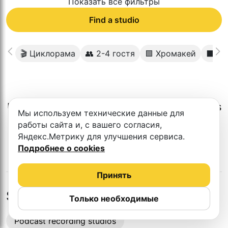
Показать все фильтры
Find a studio
🎬 Циклорама
👥 2-4 гостя
🟩 Хромакей
⬛️ Т
Unfortunately, there is no such studio in this
Мы используем технические данные для
city.
работы сайта и, с вашего согласия,
Яндекс.Метрику для улучшения сервиса.
Подробнее о cookies
Принять
Studios in nearby cities
Только необходимые
Podcast recording studios