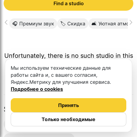
Find a studio
🎧 Премиум звук
🏷 Скидка
🛋 Уютная атмосф
Unfortunately, there is no such studio in this
city.
Мы используем технические данные для
работы сайта и, с вашего согласия,
Яндекс.Метрику для улучшения сервиса.
Подробнее о cookies
Принять
Studios in nearby cities
Только необходимые
Podcast recording studios