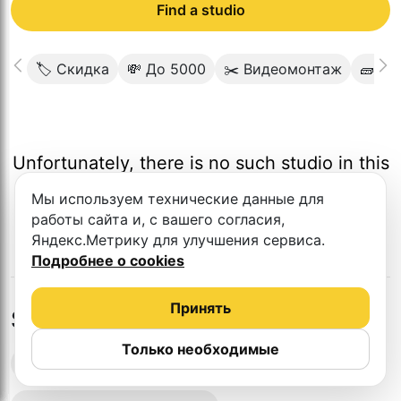
Find a studio
🏷 Скидка
💸 До 5000
✂️ Видеомонтаж
🧱 М
Unfortunately, there is no such studio in this
city.
Мы используем технические данные для
работы сайта и, с вашего согласия,
Яндекс.Метрику для улучшения сервиса.
Подробнее о cookies
Принять
Studios in nearby cities
Только необходимые
Podcast recording studios