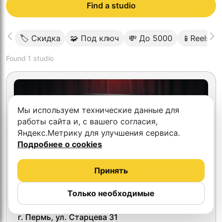
Find a studio
🏷 Скидка
🧩 Под ключ
💸 До 5000
📱Reels/Sh
Found
1
studio
Мы используем технические данные для
работы сайта и, с вашего согласия,
Яндекс.Метрику для улучшения сервиса.
Подробнее о cookies
Принять
Только необходимые
ДН studio
г. Пермь, ул. Старцева 31