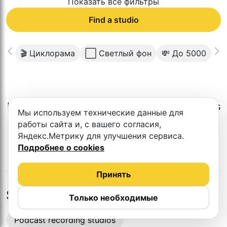
Показать все фильтры
Find a studio
🎬 Циклорама
⬜️ Светлый фон
💸 До 5000
📱
Unfortunately, there is no such studio in this
Мы используем технические данные для
city.
работы сайта и, с вашего согласия,
Яндекс.Метрику для улучшения сервиса.
Подробнее о cookies
Принять
Studios in nearby cities
Только необходимые
Podcast recording studios