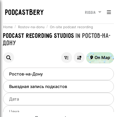
PODCASTBERY
Russia
Home
Rostov-na-donu
On-site podcast recording
Podcast recording studios
in
Ростов-на-
Дону
On Map