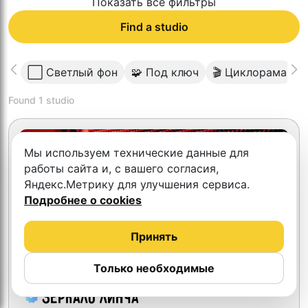
Показать все фильтры
Find a studio
⬜️ Светлый фон
🧩 Под ключ
🎬 Циклорама

Found
1
studio
Мы используем технические данные для
работы сайта и, с вашего согласия,
Яндекс.Метрику для улучшения сервиса.
Подробнее о cookies
Принять
Только необходимые
Зеркало Линча