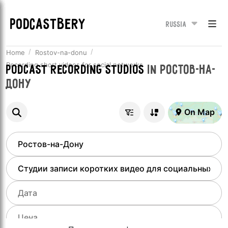
PODCASTBERY
Russia
Home
Rostov-na-donu
Recording short videos for social networks
Podcast recording studios
in
Ростов-на-
Дону
On Map