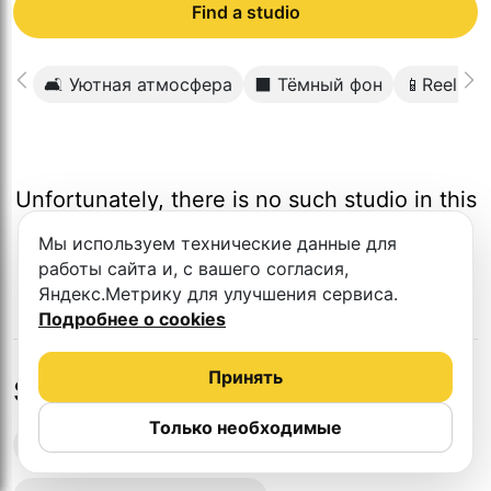
Find a studio
🛋 Уютная атмосфера
⬛️ Тёмный фон
📱Reels/S
Unfortunately, there is no such studio in this
city.
Мы используем технические данные для
работы сайта и, с вашего согласия,
Яндекс.Метрику для улучшения сервиса.
Подробнее о cookies
Принять
Studios in nearby cities
Только необходимые
Podcast recording studios