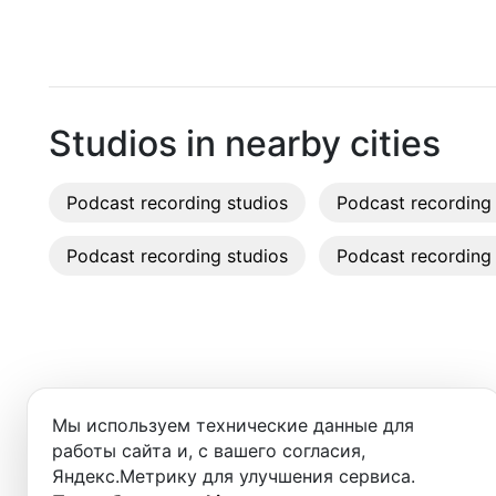
Moscow
Московская
(
Первая
)
Recordi
Saint Petersburg
Российская
(
Первая
)
Rent st
Novosibirsk
On-site
Studios in nearby cities
Yekaterinburg
Rent E
Podcast recording studios
Krasnoyarsk
Podcast recording 
Sound 
Kazan
Podcast recording studios
Podcast recording 
Photo 
Nizhny Novgorod
Krasnodar
Chelyabinsk
Добро пожаловать в ката
Мы используем технические данные для
Здесь вы найдёте:
Sochi
работы сайта и, с вашего согласия,
Яндекс.Метрику для улучшения сервиса.
Samara
- студии для записи подкастов,