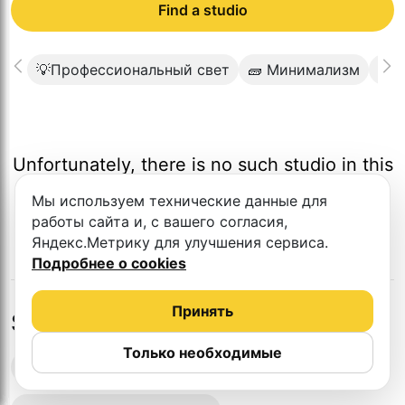
Find a studio
💡Профессиональный свет
🧱 Минимализм
📱R
Unfortunately, there is no such studio in this
city.
Мы используем технические данные для
работы сайта и, с вашего согласия,
Яндекс.Метрику для улучшения сервиса.
Подробнее о cookies
Принять
Studios in nearby cities
Только необходимые
Podcast recording studios