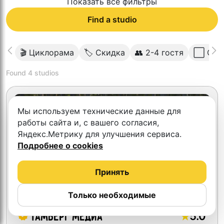
Показать все фильтры
Find a studio
🎬 Циклорама
🏷 Скидка
👥 2-4 гостя
⬜️ Све
Found
4
studios
Первый час бесплатно
Мы используем технические данные для
работы сайта и, с вашего согласия,
Яндекс.Метрику для улучшения сервиса.
Подробнее о cookies
Принять
Только необходимые
5.0
Тамберг медиа