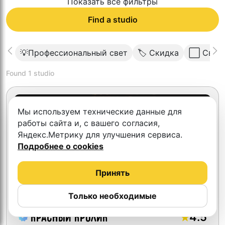
Показать все фильтры
Find a studio
💡Профессиональный свет
🏷 Скидка
⬜️ Свет
Found
1
studio
Скидка 10%
Мы используем технические данные для
работы сайта и, с вашего согласия,
Яндекс.Метрику для улучшения сервиса.
Подробнее о cookies
Принять
Только необходимые
4.5
Красный кролик