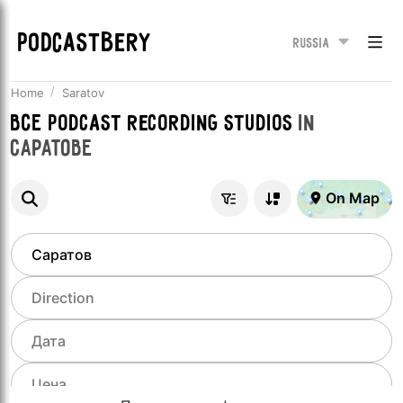
PODCASTBERY
Russia
Home
Saratov
Все
Podcast recording studios
in
Саратове
On Map