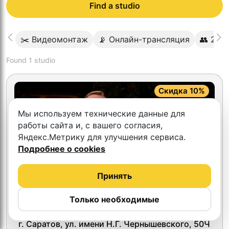
Find a studio
✂️ Видеомонтаж
📡 Онлайн-трансляция
👥 2-4 
Found
1
studio
Скидка 10%
Мы используем технические данные для
работы сайта и, с вашего согласия,
Яндекс.Метрику для улучшения сервиса.
Подробнее о cookies
Принять
Только необходимые
4.5
Красный кролик
г. Саратов, ул. имени Н.Г. Чернышевского, 50Ч