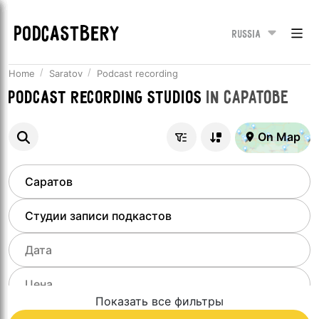
PODCASTBERY
Russia
Home
Saratov
Podcast recording
Podcast recording studios
in
Саратове
On Map
Показать все фильтры