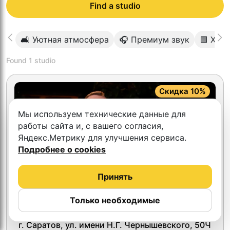
Find a studio
🛋 Уютная атмосфера
🎧 Премиум звук
🟩 Хро
Found
1
studio
Скидка 10%
Мы используем технические данные для
работы сайта и, с вашего согласия,
Яндекс.Метрику для улучшения сервиса.
Подробнее о cookies
Принять
Только необходимые
4.5
Красный кролик
г. Саратов, ул. имени Н.Г. Чернышевского, 50Ч