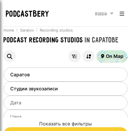
PODCASTBERY
Russia
Home
Saratov
Recording studios
Podcast recording studios
in
Саратове
On Map
Показать все фильтры