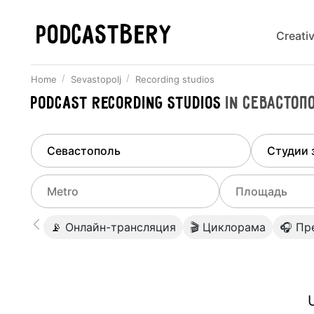
PODCASTBERY
Creati
Home
Sevastopolj
Recording studios
Podcast recording studios
in
Севастоп
Finded
1
city
Select di
Sevastopolj
All stu
Select metro
Select a range o
📡 Онлайн-трансляция
🎬 Циклорама
🎧 Пр
Podcas
Select city
0
Do not specify
Webina
Do not specify
U