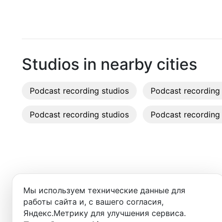
Moscow
Recordi
Saint Petersburg
Rent st
Novosibirsk
On-site
Studios in nearby cities
Yekaterinburg
Rent E
Podcast recording studios
Krasnoyarsk
Podcast recording 
Sound 
Kazan
Podcast recording studios
Podcast recording 
Photo 
Nizhny Novgorod
Krasnodar
Chelyabinsk
Добро пожаловать в ката
Мы используем технические данные для
Здесь вы найдёте:
Sochi
работы сайта и, с вашего согласия,
Яндекс.Метрику для улучшения сервиса.
Samara
- студии для записи подкастов,