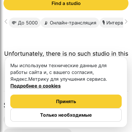
Find a studio
💸 До 5000
📡 Онлайн-трансляция
🎙 Интервью
Unfortunately, there is no such studio in this
city.
Мы используем технические данные для
работы сайта и, с вашего согласия,
Яндекс.Метрику для улучшения сервиса.
Подробнее о cookies
Принять
Studios in nearby cities
Только необходимые
Podcast recording studios