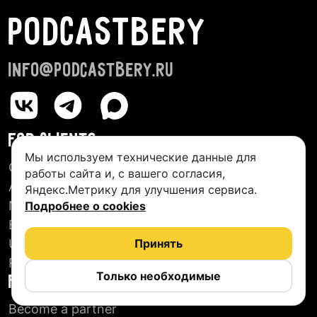
PODCASTBERY
info@podcastbery.ru
FOR CLIENTS
Мы используем технические данные для
Creative Studios
работы сайта и, с вашего согласия,
About us
Яндекс.Метрику для улучшения сервиса.
New Podcasts
Подробнее о cookies
Blog
User agreement
Принять
Reviews
Только необходимые
FOR PARTNERS
Become a partner