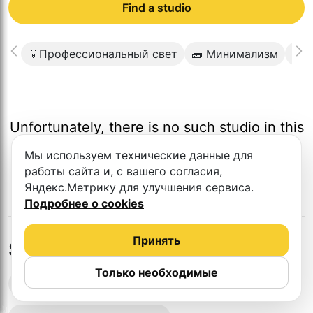
Find a studio
💡Профессиональный свет
🧱 Минимализм
⬜️ 
Unfortunately, there is no such studio in this
city.
Мы используем технические данные для
работы сайта и, с вашего согласия,
Яндекс.Метрику для улучшения сервиса.
Подробнее о cookies
Принять
Studios in nearby cities
Только необходимые
Podcast recording studios