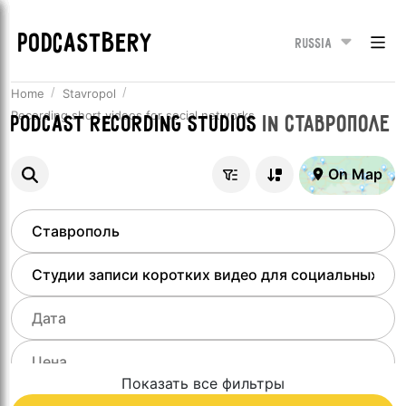
PODCASTBERY
Russia
Home
Stavropol
Recording short videos for social networks
Podcast recording studios
in
Ставрополе
On Map
Показать все фильтры